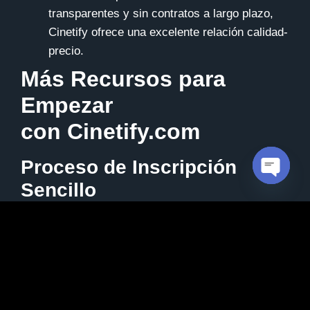
transparentes y sin contratos a largo plazo,
Cinetify ofrece una excelente relación calidad-
precio.
Más Recursos para
Empezar
con
Cinetify.com
Proceso de Inscripción
Sencillo
Open c
Registrarse en
Cinetify
IPTV Proveedor es rápido y
sencillo. Solo tienes que visitar su sitio web, elegir
el plan que mejor se adapte a tus necesidades y
seguir las instrucciones para crear una cuenta.
Compatibilidad con