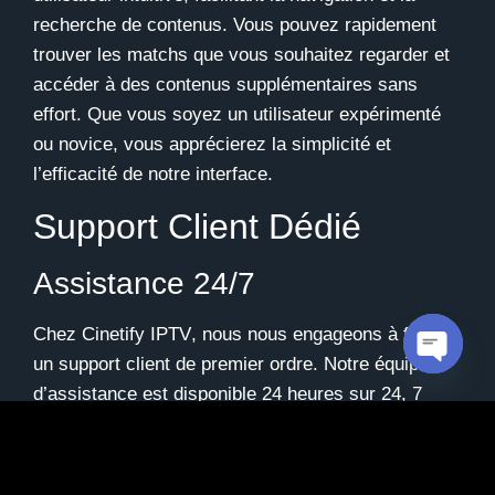
recherche de contenus. Vous pouvez rapidement
trouver les matchs que vous souhaitez regarder et
accéder à des contenus supplémentaires sans
effort. Que vous soyez un utilisateur expérimenté
ou novice, vous apprécierez la simplicité et
l’efficacité de notre interface.
Support Client Dédié
Assistance 24/7
Chez
Cinetify IPTV
, nous nous engageons à fournir
un support client de premier ordre. Notre équipe
Open c
d’assistance est disponible 24 heures sur 24, 7
jours sur 7, pour répondre à toutes vos questions et
résoudre tout problème technique. Nous nous
efforçons de garantir une expérience utilisateur